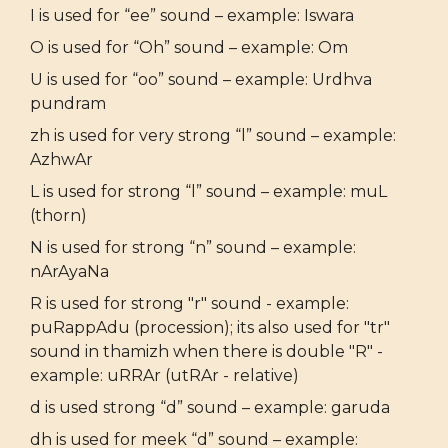
I is used for “ee” sound – example: Iswara
O is used for “Oh” sound – example: Om
U is used for “oo” sound – example: Urdhva
pundram
zh is used for very strong “l” sound – example:
AzhwAr
L is used for strong “l” sound – example: muL
(thorn)
N is used for strong “n” sound – example:
nArAyaNa
R is used for strong "r" sound - example:
puRappAdu (procession); its also used for "tr"
sound in thamizh when there is double "R" -
example: uRRAr (utRAr - relative)
d is used strong “d” sound – example: garuda
dh is used for meek “d” sound – example: