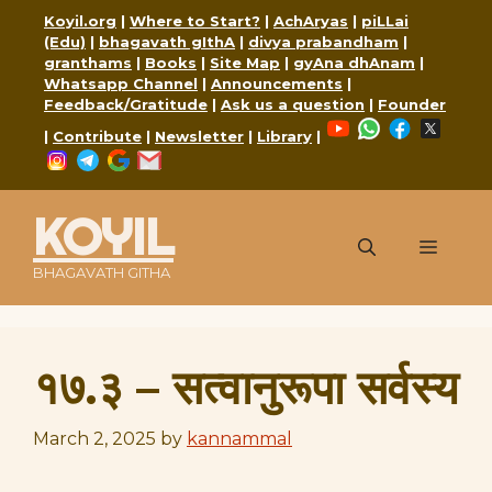
Skip
Koyil.org
|
Where to Start?
|
AchAryas
|
piLLai
to
(Edu)
|
bhagavath gIthA
|
divya prabandham
|
content
granthams
|
Books
|
Site Map
|
gyAna dhAnam
|
Whatsapp Channel
|
Announcements
|
Feedback/Gratitude
|
Ask us a question
|
Founder
YouTube
WhatsApp
Faceboo
X
|
Contribute
|
Newsletter
|
Library
|
Instagram
Telegram
Google
Mail
KOYIL
Menu
BHAGAVATH GITHA
१७.३ – सत्वानुरूपा सर्वस्य
March 2, 2025
by
kannammal