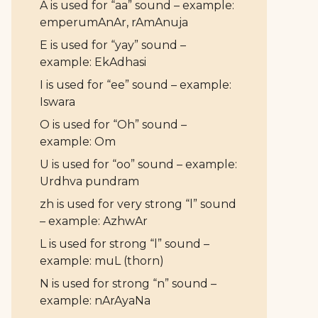
A is used for “aa” sound – example:
emperumAnAr, rAmAnuja
E is used for “yay” sound –
example: EkAdhasi
I is used for “ee” sound – example:
Iswara
O is used for “Oh” sound –
example: Om
U is used for “oo” sound – example:
Urdhva pundram
zh is used for very strong “l” sound
– example: AzhwAr
L is used for strong “l” sound –
example: muL (thorn)
N is used for strong “n” sound –
example: nArAyaNa