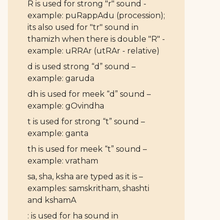
R is used for strong "r" sound -
example: puRappAdu (procession);
its also used for "tr" sound in
thamizh when there is double "R" -
example: uRRAr (utRAr - relative)
d is used strong “d” sound –
example: garuda
dh is used for meek “d” sound –
example: gOvindha
t is used for strong “t” sound –
example: ganta
th is used for meek “t” sound –
example: vratham
sa, sha, ksha are typed as it is –
examples: samskritham, shashti
and kshamA
: is used for ha sound in