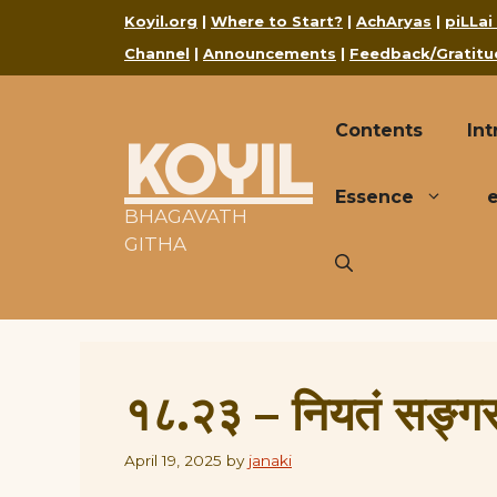
Skip
Koyil.org
|
Where to Start?
|
AchAryas
|
piLLai
to
Channel
|
Announcements
|
Feedback/Gratitu
content
Contents
Int
KOYIL
Essence
BHAGAVATH
GITHA
१८.२३ – नियतं सङ्गर
April 19, 2025
by
janaki