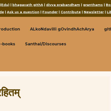
 (Edu)
|
bhagavath gIthA
|
divya prabandham
|
granthams
|
Bo
de
|
Ask us a question
|
Founder
|
Contribute
|
Newsletter
|
Li
roduction
ALkoNdavilli gOvindhAchArya
gI
e-books
Santhai/Discourses
हितम्