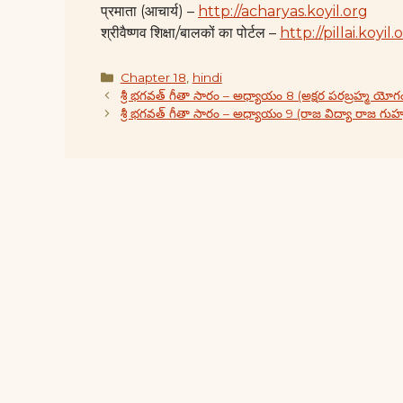
प्रमाता (आचार्य) –
http://acharyas.koyil.org
श्रीवैष्णव शिक्षा/बालकों का पोर्टल –
http://pillai.koyil.
Categories
Chapter 18
,
hindi
శ్రీ భగవత్ గీతా సారం – అధ్యాయం 8 (అక్షర పరబ్రహ్మ యోగ
శ్రీ భగవత్ గీతా సారం – అధ్యాయం 9 (రాజ విద్యా రాజ గు