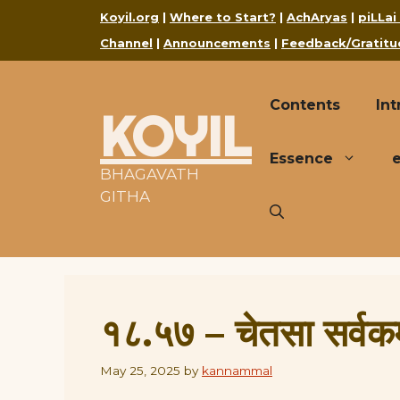
Skip
Koyil.org
|
Where to Start?
|
AchAryas
|
piLLai
to
Channel
|
Announcements
|
Feedback/Gratitu
content
Contents
Int
KOYIL
Essence
BHAGAVATH
GITHA
१८.५७ – चेतसा सर्वकर्
May 25, 2025
by
kannammal