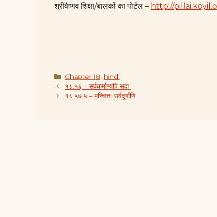
श्रीवैष्णव शिक्षा/बालकों का पोर्टल –
http://pillai.koyil.
Categories
Chapter 18
,
hindi
१८.५६ – सर्वकर्माण्यपि सदा
१८.५७.५ – मच्चित्त: सर्वदुर्गाणि