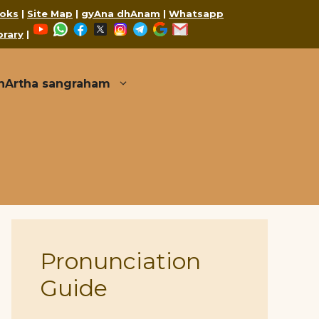
oks
|
Site Map
|
gyAna dhAnam
|
Whatsapp
YouTube
WhatsApp
Facebook
X
Instagram
Telegram
Google
Mail
brary
|
thArtha sangraham
Pronunciation
Guide