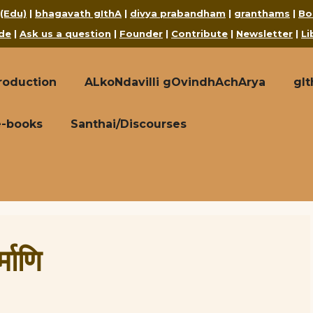
 (Edu)
|
bhagavath gIthA
|
divya prabandham
|
granthams
|
Bo
de
|
Ask us a question
|
Founder
|
Contribute
|
Newsletter
|
Li
roduction
ALkoNdavilli gOvindhAchArya
gI
e-books
Santhai/Discourses
माणि