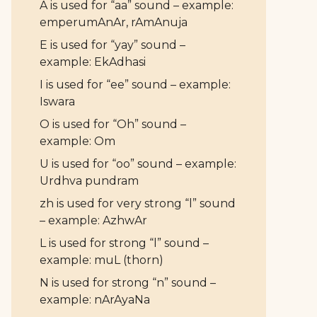
A is used for “aa” sound – example:
emperumAnAr, rAmAnuja
E is used for “yay” sound –
example: EkAdhasi
I is used for “ee” sound – example:
Iswara
O is used for “Oh” sound –
example: Om
U is used for “oo” sound – example:
Urdhva pundram
zh is used for very strong “l” sound
– example: AzhwAr
L is used for strong “l” sound –
example: muL (thorn)
N is used for strong “n” sound –
example: nArAyaNa