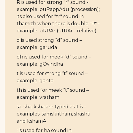
R is used for strong "r" sound -
example: puRappAdu (procession);
its also used for "tr" sound in
thamizh when there is double "R" -
example: uRRAr (utRAr - relative)
d is used strong “d” sound –
example: garuda
dh is used for meek “d” sound –
example: gOvindha
t is used for strong “t” sound –
example: ganta
th is used for meek “t” sound –
example: vratham
sa, sha, ksha are typed as it is –
examples: samskritham, shashti
and kshamA
: is used for ha sound in