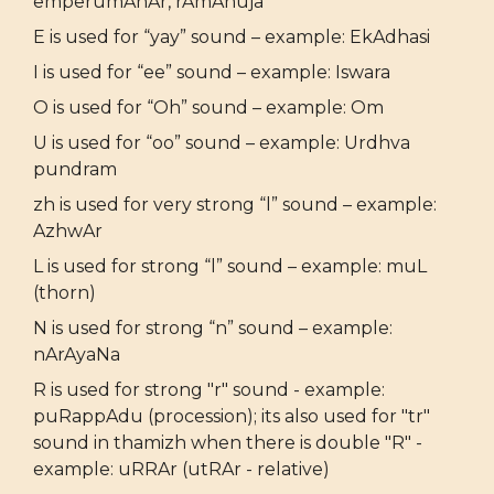
emperumAnAr, rAmAnuja
E is used for “yay” sound – example: EkAdhasi
I is used for “ee” sound – example: Iswara
O is used for “Oh” sound – example: Om
U is used for “oo” sound – example: Urdhva
pundram
zh is used for very strong “l” sound – example:
AzhwAr
L is used for strong “l” sound – example: muL
(thorn)
N is used for strong “n” sound – example:
nArAyaNa
R is used for strong "r" sound - example:
puRappAdu (procession); its also used for "tr"
sound in thamizh when there is double "R" -
example: uRRAr (utRAr - relative)