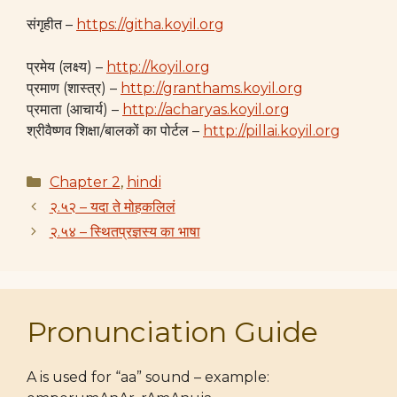
संगृहीत –
https://githa.koyil.org
प्रमेय (लक्ष्य) –
http://koyil.org
प्रमाण (शास्त्र) –
http://granthams.koyil.org
प्रमाता (आचार्य) –
http://acharyas.koyil.org
श्रीवैष्णव शिक्षा/बालकों का पोर्टल –
http://pillai.koyil.org
Categories
Chapter 2
,
hindi
२.५२ – यदा ते मोहकलिलं
२.५४ – स्थितप्रज्ञस्य का भाषा
Pronunciation Guide
A is used for “aa” sound – example: