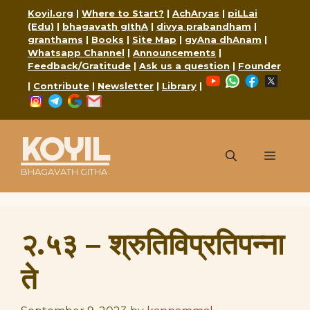
Skip
Koyil.org
|
Where to Start?
|
AchAryas
|
piLLai
to
(Edu)
|
bhagavath gIthA
|
divya prabandham
|
content
granthams
|
Books
|
Site Map
|
gyAna dhAnam
|
Whatsapp Channel
|
Announcements
|
Feedback/Gratitude
|
Ask us a question
|
Founder
YouTube
WhatsApp
Faceboo
X
|
Contribute
|
Newsletter
|
Library
|
Instagram
Telegram
Google
Mail
KOYIL
Menu
BHAGAVATH GITHA
२.५३ – श्रुतिविप्रतिपन्ना
ते