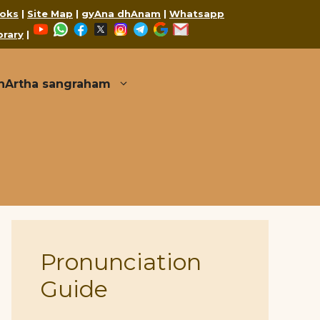
oks
|
Site Map
|
gyAna dhAnam
|
Whatsapp
YouTube
WhatsApp
Facebook
X
Instagram
Telegram
Google
Mail
brary
|
thArtha sangraham
Pronunciation
Guide