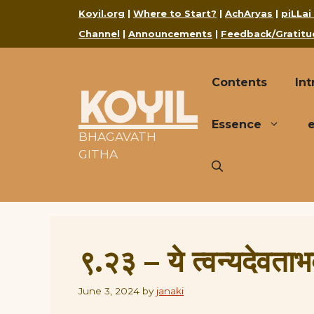
Skip
Koyil.org
|
Where to Start?
|
AchAryas
|
piLLai
to
Channel
|
Announcements
|
Feedback/Gratitu
content
Contents
Int
KOYIL
Essence
BHAGAVATH
GITHA
९.२३ – ये त्वन्यदेवताभ
June 3, 2024
by
janaki