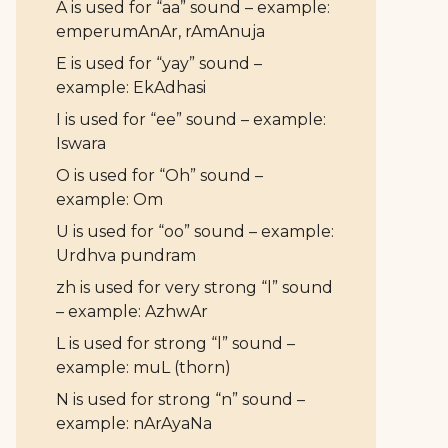
A is used for “aa” sound – example:
emperumAnAr, rAmAnuja
E is used for “yay” sound –
example: EkAdhasi
I is used for “ee” sound – example:
Iswara
O is used for “Oh” sound –
example: Om
U is used for “oo” sound – example:
Urdhva pundram
zh is used for very strong “l” sound
– example: AzhwAr
L is used for strong “l” sound –
example: muL (thorn)
N is used for strong “n” sound –
example: nArAyaNa