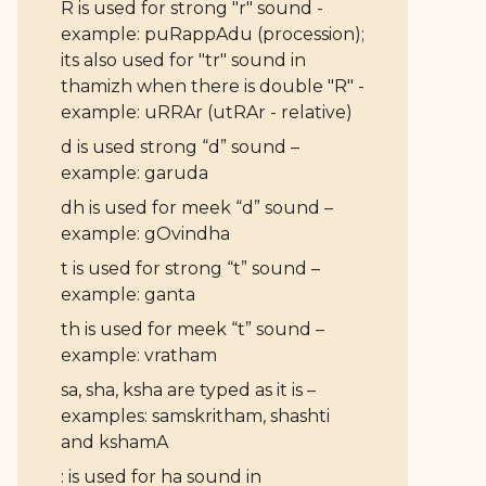
R is used for strong "r" sound -
example: puRappAdu (procession);
its also used for "tr" sound in
thamizh when there is double "R" -
example: uRRAr (utRAr - relative)
d is used strong “d” sound –
example: garuda
dh is used for meek “d” sound –
example: gOvindha
t is used for strong “t” sound –
example: ganta
th is used for meek “t” sound –
example: vratham
sa, sha, ksha are typed as it is –
examples: samskritham, shashti
and kshamA
: is used for ha sound in