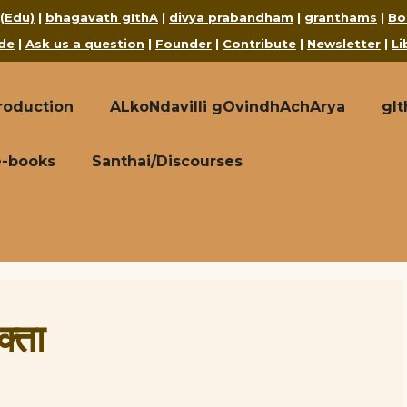
 (Edu)
|
bhagavath gIthA
|
divya prabandham
|
granthams
|
Bo
de
|
Ask us a question
|
Founder
|
Contribute
|
Newsletter
|
Li
roduction
ALkoNdavilli gOvindhAchArya
gI
e-books
Santhai/Discourses
क्ता