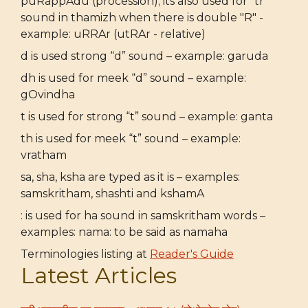
puRappAdu (procession); its also used for "tr"
sound in thamizh when there is double "R" -
example: uRRAr (utRAr - relative)
d is used strong “d” sound – example: garuda
dh is used for meek “d” sound – example:
gOvindha
t is used for strong “t” sound – example: ganta
th is used for meek “t” sound – example:
vratham
sa, sha, ksha are typed as it is – examples:
samskritham, shashti and kshamA
: is used for ha sound in samskritham words –
examples: nama: to be said as namaha
Terminologies listing at
Reader's Guide
Latest Articles