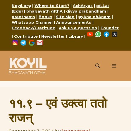
Skip
Koyil.org
|
Where to Start?
|
AchAryas
|
piLLai
to
(Edu)
|
bhagavath gIthA
|
divya prabandham
|
content
granthams
|
Books
|
Site Map
|
gyAna dhAnam
|
Whatsapp Channel
|
Announcements
|
Feedback/Gratitude
|
Ask us a question
|
Founder
YouTube
WhatsApp
Faceboo
X
|
Contribute
|
Newsletter
|
Library
|
Instagram
Telegram
Google
Mail
KOYIL
Menu
BHAGAVATH GITHA
११.९ – एवं उक्त्वा ततो
राजन्