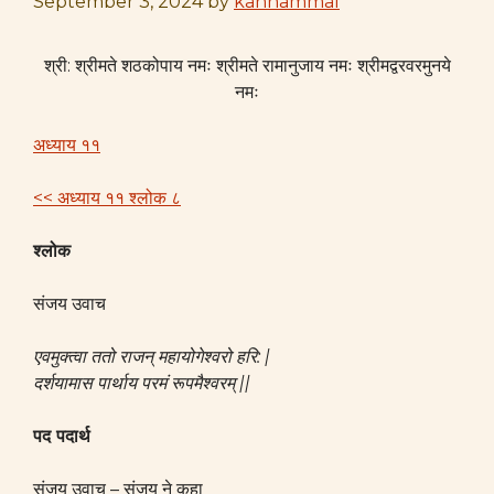
September 3, 2024
by
kannammal
श्री: श्रीमते शठकोपाय नमः श्रीमते रामानुजाय नमः श्रीमद्वरवरमुनये
नमः
अध्याय ११
<< अध्याय ११ श्लोक ८
श्लोक
संजय उवाच
एवमुक्त्वा ततो राजन् महायोगेश्वरो हरि: |
दर्शयामास पार्थाय परमं रूपमैश्वरम् ||
पद पदार्थ
संजय उवाच – संजय ने कहा