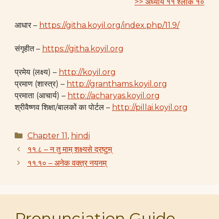
>> अध्याय ११ श्लोक १०
आधार –
https://githa.koyil.org/index.php/11.9/
संगृहीत –
https://githa.koyil.org
प्रमेय (लक्ष्य) –
http://koyil.org
प्रमाण (शास्त्र) –
http://granthams.koyil.org
प्रमाता (आचार्य) –
http://acharyas.koyil.org
श्रीवैष्णव शिक्षा/बालकों का पोर्टल –
http://pillai.koyil.org
Categories
Chapter 11
,
hindi
११.८ – न तु माम् शक्ष्यसे द्रष्टुम्
११.१० – अनेक वक्त्र नयनम्
Pronunciation Guide