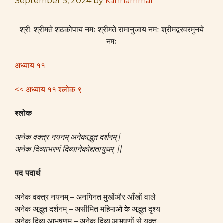
September 5, 2024
by
kannammal
श्री: श्रीमते शठकोपाय नमः श्रीमते रामानुजाय नमः श्रीमद्वरवरमुनये
नमः
अध्याय ११
<< अध्याय ११ श्लोक ९
श्लोक
अनेक वक्त्र नयनम् अनेकाद्भुत दर्शनम् |
अनेक दिव्याभरणं दिव्यानेकोद्यतायुधम् ||
पद पदार्थ
अनेक वक्त्र नयनम् – अनगिनत मुखोंऔर आँखों वाले
अनेक अद्भुत दर्शनम् – असीमित महिमा
अद्भुत दृश्य
ओं के
अनेक दिव्य आभूषणम् – अनेक दिव्य आभूषणों से युक्त