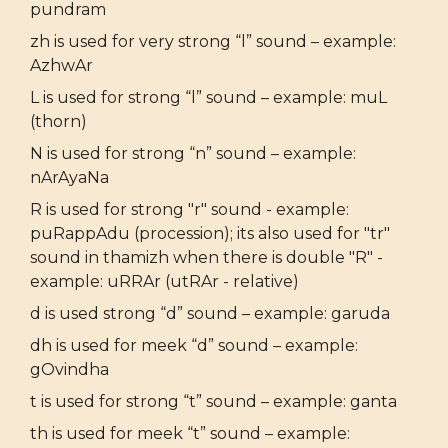
pundram
zh is used for very strong “l” sound – example:
AzhwAr
L is used for strong “l” sound – example: muL
(thorn)
N is used for strong “n” sound – example:
nArAyaNa
R is used for strong "r" sound - example:
puRappAdu (procession); its also used for "tr"
sound in thamizh when there is double "R" -
example: uRRAr (utRAr - relative)
d is used strong “d” sound – example: garuda
dh is used for meek “d” sound – example:
gOvindha
t is used for strong “t” sound – example: ganta
th is used for meek “t” sound – example: