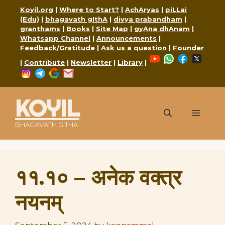
Skip
Koyil.org
|
Where to Start?
|
AchAryas
|
piLLai
to
(Edu)
|
bhagavath gIthA
|
divya prabandham
|
content
granthams
|
Books
|
Site Map
|
gyAna dhAnam
|
Whatsapp Channel
|
Announcements
|
Feedback/Gratitude
|
Ask us a question
|
Founder
YouTube
WhatsApp
Faceboo
X
|
Contribute
|
Newsletter
|
Library
|
Instagram
Telegram
Google
Mail
KOYIL
Menu
BHAGAVATH GITHA
११.१० – अनेक वक्त्र
नयनम्