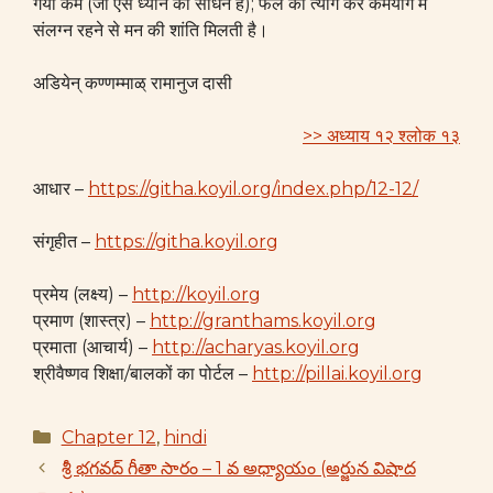
गया कर्म (जो ऐसे ध्यान का साधन है); फल का त्याग कर कर्मयोग में
संलग्न रहने से मन की शांति मिलती है।
अडियेन् कण्णम्माळ् रामानुज दासी
>> अध्याय १२ श्लोक १३
आधार –
https://githa.koyil.org/index.php/12-12/
संगृहीत –
https://githa.koyil.org
प्रमेय (लक्ष्य) –
http://koyil.org
प्रमाण (शास्त्र) –
http://granthams.koyil.org
प्रमाता (आचार्य) –
http://acharyas.koyil.org
श्रीवैष्णव शिक्षा/बालकों का पोर्टल –
http://pillai.koyil.org
Categories
Chapter 12
,
hindi
శ్రీ భగవద్ గీతా సారం – 1 వ అధ్యాయం (అర్జున విషాద