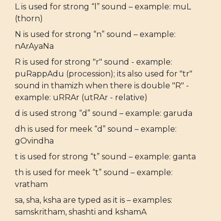
L is used for strong “l” sound – example: muL
(thorn)
N is used for strong “n” sound – example:
nArAyaNa
R is used for strong "r" sound - example:
puRappAdu (procession); its also used for "tr"
sound in thamizh when there is double "R" -
example: uRRAr (utRAr - relative)
d is used strong “d” sound – example: garuda
dh is used for meek “d” sound – example:
gOvindha
t is used for strong “t” sound – example: ganta
th is used for meek “t” sound – example:
vratham
sa, sha, ksha are typed as it is – examples:
samskritham, shashti and kshamA