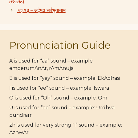
యోగం)
१२.१३ – अद्वेष्टा सर्वभूतानाम्
Pronunciation Guide
A is used for “aa” sound – example:
emperumAnAr, rAmAnuja
E is used for “yay” sound – example: EkAdhasi
I is used for “ee” sound – example: Iswara
O is used for “Oh” sound – example: Om
U is used for “oo” sound – example: Urdhva
pundram
zh is used for very strong “l” sound – example:
AzhwAr