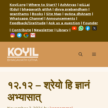
Skip
Koyil.org
|
Where to Start?
|
AchAryas
|
piLLai
to
(Edu)
|
bhagavath gIthA
|
divya prabandham
|
content
granthams
|
Books
|
Site Map
|
gyAna dhAnam
|
Whatsapp Channel
|
Announcements
|
Feedback/Gratitude
|
Ask us a question
|
Founder
YouTube
WhatsApp
Faceboo
X
|
Contribute
|
Newsletter
|
Library
|
Instagram
Telegram
Google
Mail
KOYIL
Menu
BHAGAVATH GITHA
१२.१२ – श्रेयो हि ज्ञानं
अभ्यासात्