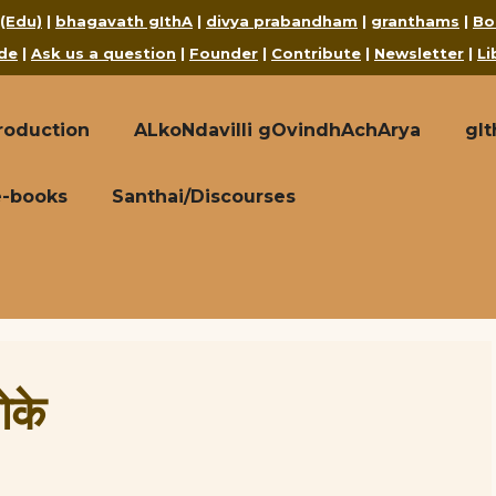
 (Edu)
|
bhagavath gIthA
|
divya prabandham
|
granthams
|
Bo
de
|
Ask us a question
|
Founder
|
Contribute
|
Newsletter
|
Li
roduction
ALkoNdavilli gOvindhAchArya
gI
e-books
Santhai/Discourses
ोके