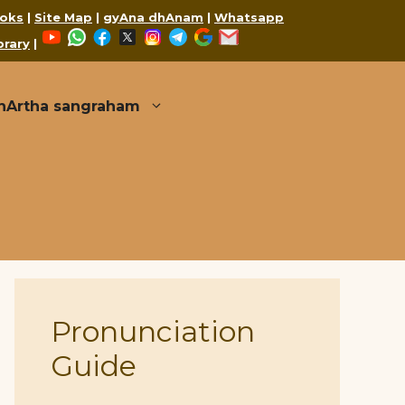
oks
|
Site Map
|
gyAna dhAnam
|
Whatsapp
YouTube
WhatsApp
Facebook
X
Instagram
Telegram
Google
Mail
brary
|
thArtha sangraham
Pronunciation
Guide