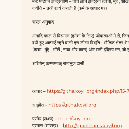
मन: षष्टानि इन्द्रियाणि – पाँच ज्ञान इन्द्रियाँ (त्वचा, मुँह ,
कर्षति – उन्हें कार्य कराती है (कर्म के आधार पर)
सरल अनुवाद
अनादि काल से विद्यमान (हमेशा के लिए) जीवात्माओं में से, जिनमें
बंधी हुए आत्माएँ रहने वाली इस लीला विभूति ( भौतिक क्षेत्र)में 
(त्वचा, मुँह , आँखें , नाक और कान) और छठी इंद्रिय मन, जो इन्
अडियेन् कण्णम्माळ् रामानुज दासी
आधार –
https://githa.koyil.org/index.php/15-7
संगृहीत –
https://githa.koyil.org
प्रमेय (लक्ष्य) –
http://koyil.org
प्रमाण (शास्त्र) –
http://granthams.koyil.org