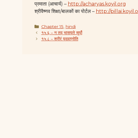
प्रमाता (आचार्य) –
http://acharyas.koyil.org
श्रीवैष्णव शिक्षा/बालकों का पोर्टल –
http://pillai.koyil.
Categories
Chapter 15
,
hindi
१५.६ – न तद् भासयते सूर्यो
१५.८ – शरीरं यदवाप्नोति