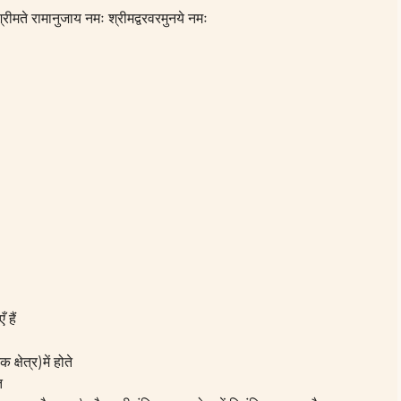
रीमते रामानुजाय नमः श्रीमद्वरवरमुनये नमः
 हैं
्षेत्र)में होते
त