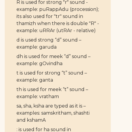
R is used for strong "r" sound -
example: puRappAdu (procession);
its also used for "tr" sound in
thamizh when there is double "R" -
example: uRRAr (utRAr - relative)
d is used strong “d” sound –
example: garuda
dh is used for meek “d” sound –
example: gOvindha
t is used for strong “t” sound –
example: ganta
th is used for meek “t” sound –
example: vratham
sa, sha, ksha are typed as it is –
examples: samskritham, shashti
and kshamA
: is used for ha sound in