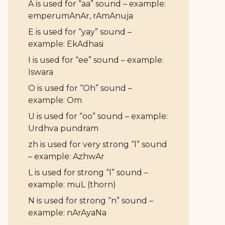
A is used for “aa” sound – example:
emperumAnAr, rAmAnuja
E is used for “yay” sound –
example: EkAdhasi
I is used for “ee” sound – example:
Iswara
O is used for “Oh” sound –
example: Om
U is used for “oo” sound – example:
Urdhva pundram
zh is used for very strong “l” sound
– example: AzhwAr
L is used for strong “l” sound –
example: muL (thorn)
N is used for strong “n” sound –
example: nArAyaNa