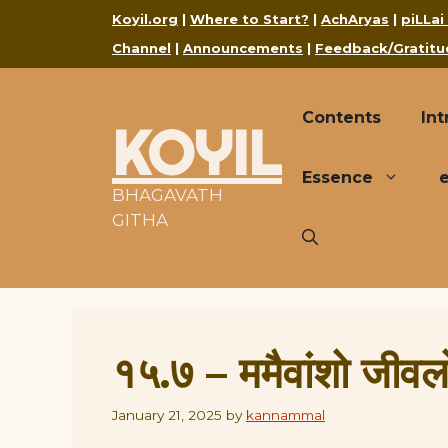
Skip
Koyil.org
|
Where to Start?
|
AchAryas
|
piLLai
to
Channel
|
Announcements
|
Feedback/Gratitu
content
Contents
Int
KOYIL
Essence
BHAGAVATH
GITHA
१५.७ – ममैवांशो जीवल
January 21, 2025
by
kannammal