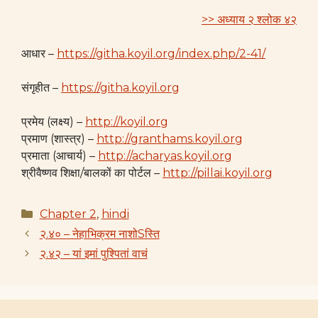
>> अध्याय २ श्लोक ४२
आधार –
https://githa.koyil.org/index.php/2-41/
संगृहीत –
https://githa.koyil.org
प्रमेय (लक्ष्य) –
http://koyil.org
प्रमाण (शास्त्र) –
http://granthams.koyil.org
प्रमाता (आचार्य) –
http://acharyas.koyil.org
श्रीवैष्णव शिक्षा/बालकों का पोर्टल –
http://pillai.koyil.org
Categories
Chapter 2
,
hindi
२.४० – नेहाभिक्रम नाशोSस्ति
२.४२ – यां इमां पुश्पितां वाचं