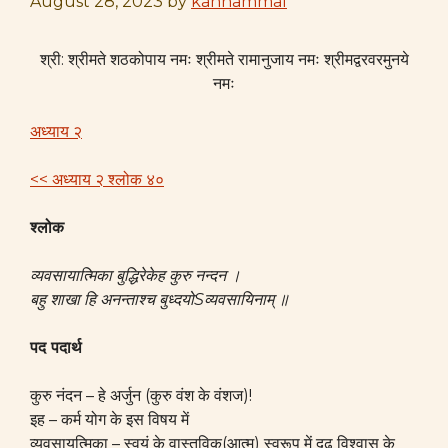
August 28, 2023
by
kannammal
श्री: श्रीमते शठकोपाय नमः श्रीमते रामानुजाय नमः श्रीमद्वरवरमुनये
नमः
अध्याय २
<< अध्याय २ श्लोक ४०
श्लोक
व्यवसायात्मिका बुद्धिरेकेह कुरु नन्दन ।
बहु शाखा हि अनन्ताश्च बुध्दयोSव्यवसायिनाम् ॥
पद पदार्थ
कुरु नंदन – हे अर्जुन (कुरु वंश के वंशज)!
इह – कर्म योग के इस विषय में
व्यवसायत्मिका – स्वयं के वास्तविक(आत्म) स्वरूप में दृढ़ विश्वास के