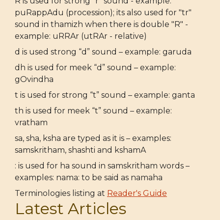
R is used for strong "r" sound - example:
puRappAdu (procession); its also used for "tr"
sound in thamizh when there is double "R" -
example: uRRAr (utRAr - relative)
d is used strong “d” sound – example: garuda
dh is used for meek “d” sound – example:
gOvindha
t is used for strong “t” sound – example: ganta
th is used for meek “t” sound – example:
vratham
sa, sha, ksha are typed as it is – examples:
samskritham, shashti and kshamA
: is used for ha sound in samskritham words –
examples: nama: to be said as namaha
Terminologies listing at
Reader's Guide
Latest Articles