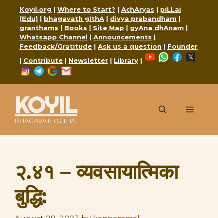
Skip
Koyil.org
|
Where to Start?
|
AchAryas
|
piLLai
to
(Edu)
|
bhagavath gIthA
|
divya prabandham
|
content
granthams
|
Books
|
Site Map
|
gyAna dhAnam
|
Whatsapp Channel
|
Announcements
|
Feedback/Gratitude
|
Ask us a question
|
Founder
YouTube
WhatsApp
Faceboo
X
|
Contribute
|
Newsletter
|
Library
|
Instagram
Telegram
Google
Mail
KOYIL
Menu
BHAGAVATH GITHA
२.४१ – व्यवसायात्मिका
बुद्धि: