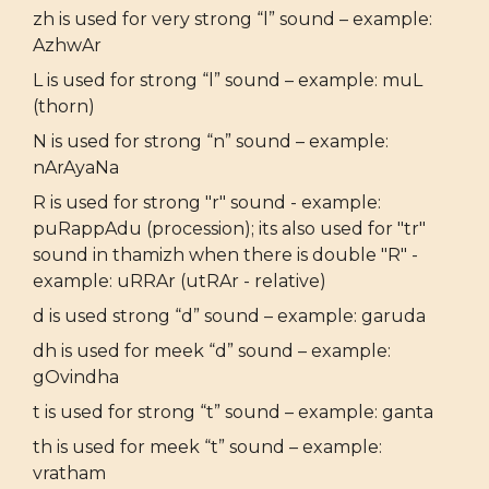
zh is used for very strong “l” sound – example:
AzhwAr
L is used for strong “l” sound – example: muL
(thorn)
N is used for strong “n” sound – example:
nArAyaNa
R is used for strong "r" sound - example:
puRappAdu (procession); its also used for "tr"
sound in thamizh when there is double "R" -
example: uRRAr (utRAr - relative)
d is used strong “d” sound – example: garuda
dh is used for meek “d” sound – example:
gOvindha
t is used for strong “t” sound – example: ganta
th is used for meek “t” sound – example:
vratham