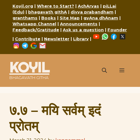
Skip
Koyil.org
|
Where to Start?
|
AchAryas
|
piLLai
to
(Edu)
|
bhagavath gIthA
|
divya prabandham
|
content
granthams
|
Books
|
Site Map
|
gyAna dhAnam
|
Whatsapp Channel
|
Announcements
|
Feedback/Gratitude
|
Ask us a question
|
Founder
YouTube
WhatsApp
Faceboo
X
|
Contribute
|
Newsletter
|
Library
|
Instagram
Telegram
Google
Mail
KOYIL
Menu
BHAGAVATH GITHA
७.७ – मयि सर्वम् इदं
प्रोतम्