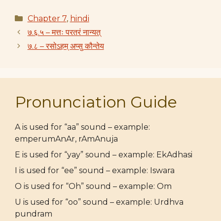
Categories
Chapter 7
,
hindi
७.६.५ – मत्तः परतरं नान्यत्
७.८ – रसोऽहम् अप्सु कौन्तेय
Pronunciation Guide
A is used for “aa” sound – example:
emperumAnAr, rAmAnuja
E is used for “yay” sound – example: EkAdhasi
I is used for “ee” sound – example: Iswara
O is used for “Oh” sound – example: Om
U is used for “oo” sound – example: Urdhva
pundram