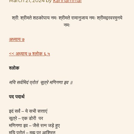
March 21, 2024
by
kannammal
श्री: श्रीमते शठकोपाय नमः श्रीमते रामानुजाय नमः श्रीमद्वरवरमुनये
नमः
अध्याय ७
<< अध्याय ७ श्लोक ६.५
श्लोक
मयि सर्वमिदं प्रोतं सूत्रे मणिगणा इव ॥
पद पदार्थ
इदं सर्वं – ये सभी सत्ताएं
सूत्रे – एक डोरी पर
मणिगणा इव – जैसे रत्न जड़े हुए
मयि प्रोतं – मुझ पर आश्रित