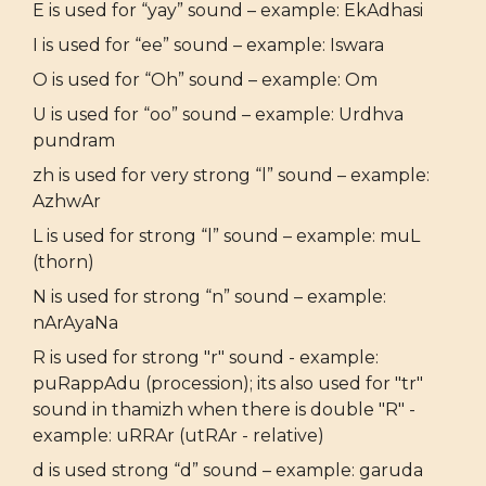
E is used for “yay” sound – example: EkAdhasi
I is used for “ee” sound – example: Iswara
O is used for “Oh” sound – example: Om
U is used for “oo” sound – example: Urdhva
pundram
zh is used for very strong “l” sound – example:
AzhwAr
L is used for strong “l” sound – example: muL
(thorn)
N is used for strong “n” sound – example:
nArAyaNa
R is used for strong "r" sound - example:
puRappAdu (procession); its also used for "tr"
sound in thamizh when there is double "R" -
example: uRRAr (utRAr - relative)
d is used strong “d” sound – example: garuda