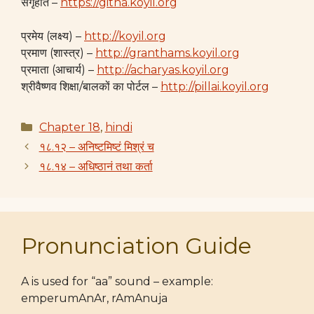
संगृहीत –
https://githa.koyil.org
प्रमेय (लक्ष्य) –
http://koyil.org
प्रमाण (शास्त्र) –
http://granthams.koyil.org
प्रमाता (आचार्य) –
http://acharyas.koyil.org
श्रीवैष्णव शिक्षा/बालकों का पोर्टल –
http://pillai.koyil.org
Categories
Chapter 18
,
hindi
१८.१२ – अनिष्टमिष्टं मिश्रं च
१८.१४ – अधिष्ठानं तथा कर्ता
Pronunciation Guide
A is used for “aa” sound – example:
emperumAnAr, rAmAnuja