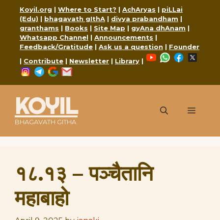
Skip
Koyil.org
|
Where to Start?
|
AchAryas
|
piLLai
to
(Edu)
|
bhagavath gIthA
|
divya prabandham
|
content
granthams
|
Books
|
Site Map
|
gyAna dhAnam
|
Whatsapp Channel
|
Announcements
|
Feedback/Gratitude
|
Ask us a question
|
Founder
YouTube
WhatsApp
Faceboo
X
|
Contribute
|
Newsletter
|
Library
|
Instagram
Telegram
Google
Mail
KOYIL
Menu
BHAGAVATH GITHA
१८.१३ – पञ्चैतानि
महाबाहो