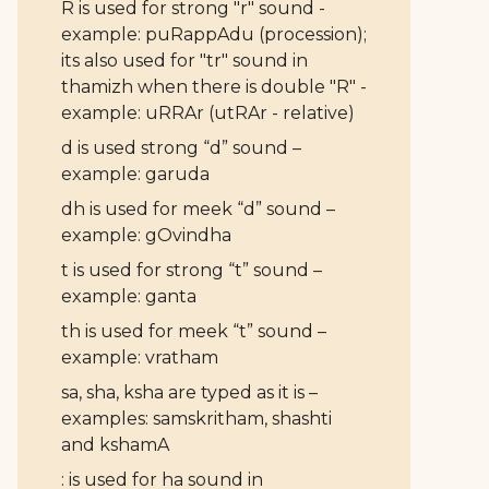
R is used for strong "r" sound -
example: puRappAdu (procession);
its also used for "tr" sound in
thamizh when there is double "R" -
example: uRRAr (utRAr - relative)
d is used strong “d” sound –
example: garuda
dh is used for meek “d” sound –
example: gOvindha
t is used for strong “t” sound –
example: ganta
th is used for meek “t” sound –
example: vratham
sa, sha, ksha are typed as it is –
examples: samskritham, shashti
and kshamA
: is used for ha sound in