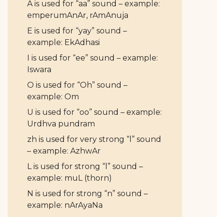
A is used for “aa” sound – example:
emperumAnAr, rAmAnuja
E is used for “yay” sound –
example: EkAdhasi
I is used for “ee” sound – example:
Iswara
O is used for “Oh” sound –
example: Om
U is used for “oo” sound – example:
Urdhva pundram
zh is used for very strong “l” sound
– example: AzhwAr
L is used for strong “l” sound –
example: muL (thorn)
N is used for strong “n” sound –
example: nArAyaNa