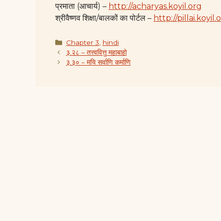
प्रमाता (आचार्य) –
http://acharyas.koyil.org
श्रीवैष्णव शिक्षा/बालकों का पोर्टल –
http://pillai.koyil.
Categories
Chapter 3
,
hindi
३.२८ – तत्त्ववित्तु महाबाहो
३.३० – मयि सर्वाणि कर्माणि