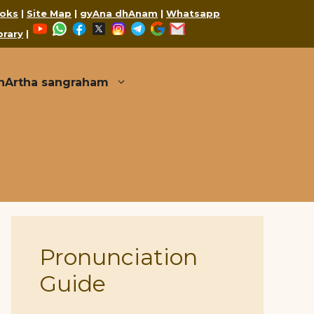
oks
|
Site Map
|
gyAna dhAnam
|
Whatsapp
YouTube
WhatsApp
Facebook
X
Instagram
Telegram
Google
Mail
brary
|
thArtha sangraham
Pronunciation
Guide