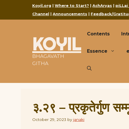
Skip
Koyil.org
|
Where to Start?
|
AchAryas
|
piLLai
to
Channel
|
Announcements
|
Feedback/Gratitu
content
Contents
Int
KOYIL
Essence
BHAGAVATH
GITHA
३.२९ – प्रकृतेर्गुण सम्मू
October 29, 2023
by
janaki