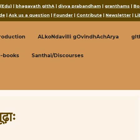
 (Edu)
|
bhagavath gIthA
|
divya prabandham
|
granthams
|
Bo
de
|
Ask us a question
|
Founder
|
Contribute
|
Newsletter
|
Li
roduction
ALkoNdavilli gOvindhAchArya
gI
e-books
Santhai/Discourses
ढ़ाः