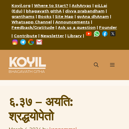
Skip
Koyil.org
|
Where to Start?
|
AchAryas
|
piLLai
to
(Edu)
|
bhagavath gIthA
|
divya prabandham
|
content
granthams
|
Books
|
Site Map
|
gyAna dhAnam
|
Whatsapp Channel
|
Announcements
|
Feedback/Gratitude
|
Ask us a question
|
Founder
YouTube
WhatsApp
Faceboo
X
|
Contribute
|
Newsletter
|
Library
|
Instagram
Telegram
Google
Mail
KOYIL
Menu
BHAGAVATH GITHA
६.३७ – अयति:
श्रद्धयोपेतो