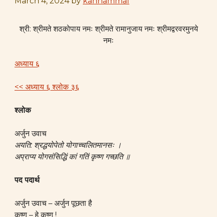
March 4, 2024
by
kannammal
श्री: श्रीमते शठकोपाय नमः श्रीमते रामानुजाय नमः श्रीमद्वरवरमुनये
नमः
अध्याय ६
<< अध्याय ६ श्लोक ३६
श्लोक
अर्जुन उवाच
अयति: श्रद्धयोपेतो योगाच्चलितमानसः ।
अप्राप्य योगसंसिद्धिं कां गतिं कृष्ण गच्छति ॥
पद पदार्थ
अर्जुन उवाच – अर्जुन पूछता है
कृष्ण – हे कृष्ण !