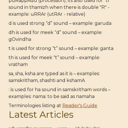
puRappAdu (procession); its also used for "tr"
sound in thamizh when there is double "R" -
example: uRRAr (utRAr - relative)
d is used strong “d” sound – example: garuda
dh is used for meek “d” sound – example:
gOvindha
t is used for strong “t” sound – example: ganta
th is used for meek “t” sound – example:
vratham
sa, sha, ksha are typed as it is – examples:
samskritham, shashti and kshamA
: is used for ha sound in samskritham words –
examples: nama: to be said as namaha
Terminologies listing at
Reader's Guide
Latest Articles