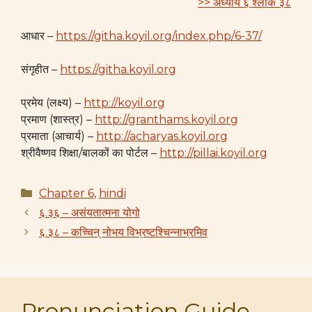
>> अध्याय ६ श्लोक ३८
आधार –
https://githa.koyil.org/index.php/6-37/
संगृहीत –
https://githa.koyil.org
प्रमेय (लक्ष्य) –
http://koyil.org
प्रमाण (शास्त्र) –
http://granthams.koyil.org
प्रमाता (आचार्य) –
http://acharyas.koyil.org
श्रीवैष्णव शिक्षा/बालकों का पोर्टल –
http://pillai.koyil.org
Categories
Chapter 6
,
hindi
६.३६ – असंयतात्मना योगो
६.३८ – कच्चिन् नोभय विभ्रष्टश्चिन्नाभ्रमिव
Pronunciation Guide