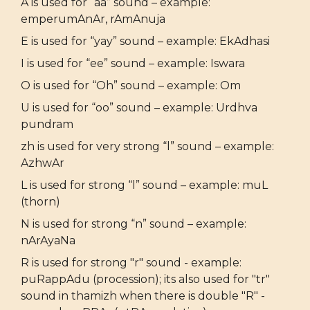
A is used for “aa” sound – example:
emperumAnAr, rAmAnuja
E is used for “yay” sound – example: EkAdhasi
I is used for “ee” sound – example: Iswara
O is used for “Oh” sound – example: Om
U is used for “oo” sound – example: Urdhva
pundram
zh is used for very strong “l” sound – example:
AzhwAr
L is used for strong “l” sound – example: muL
(thorn)
N is used for strong “n” sound – example:
nArAyaNa
R is used for strong "r" sound - example:
puRappAdu (procession); its also used for "tr"
sound in thamizh when there is double "R" -