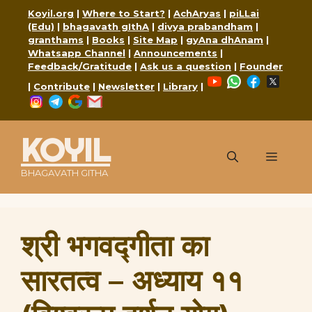
Skip
Koyil.org
|
Where to Start?
|
AchAryas
|
piLLai
to
(Edu)
|
bhagavath gIthA
|
divya prabandham
|
content
granthams
|
Books
|
Site Map
|
gyAna dhAnam
|
Whatsapp Channel
|
Announcements
|
Feedback/Gratitude
|
Ask us a question
|
Founder
YouTube
WhatsApp
Faceboo
X
|
Contribute
|
Newsletter
|
Library
|
Instagram
Telegram
Google
Mail
KOYIL
Menu
BHAGAVATH GITHA
श्री भगवद्गीता का
सारतत्व – अध्याय ११