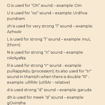
O is used for “Oh” sound – example: Om
U is used for “oo” sound – example: Urdhva
pundram
zh is used for very strong “l” sound – example:
AzhwAr
L is used for strong “l” sound – example: muL
(thorn)
N is used for strong “n” sound – example:
nArAyaNa
R is used for strong "r" sound - example:
puRappAdu (procession); its also used for "tr"
sound in thamizh when there is double "R" -
example: uRRAr (utRAr - relative)
d is used strong “d” sound – example: garuda
dh is used for meek “d” sound – example:
gOvindha