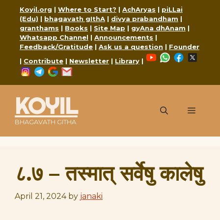
Skip
Koyil.org
|
Where to Start?
|
AchAryas
|
piLLai
to
(Edu)
|
bhagavath gIthA
|
divya prabandham
|
content
granthams
|
Books
|
Site Map
|
gyAna dhAnam
|
Whatsapp Channel
|
Announcements
|
Feedback/Gratitude
|
Ask us a question
|
Founder
YouTube
WhatsApp
Faceboo
X
|
Contribute
|
Newsletter
|
Library
|
Instagram
Telegram
Google
Mail
KOYIL
Menu
BHAGAVATH GITHA
८.७ – तस्मात् सर्वेषु कालेषु
April 21, 2024
by
janaki