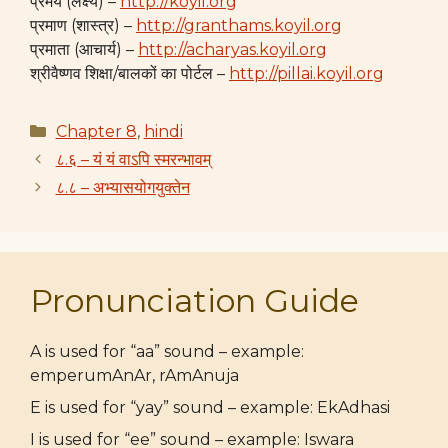
प्रमेय (लक्ष्य) –
http://koyil.org
प्रमाण (शास्त्र) –
http://granthams.koyil.org
प्रमाता (आचार्य) –
http://acharyas.koyil.org
श्रीवैष्णव शिक्षा/बालकों का पोर्टल –
http://pillai.koyil.org
Categories
Chapter 8
,
hindi
८.६ – यं यं वाऽपि स्मरन्भावम्
८.८ – अभ्यासयोगयुक्तेन
Pronunciation Guide
A is used for “aa” sound – example:
emperumAnAr, rAmAnuja
E is used for “yay” sound – example: EkAdhasi
I is used for “ee” sound – example: Iswara