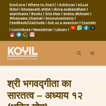
Skip
Koyil.org
|
Where to Start?
|
AchAryas
|
piLLai
to
(Edu)
|
bhagavath gIthA
|
divya prabandham
|
content
granthams
|
Books
|
Site Map
|
gyAna dhAnam
|
Whatsapp Channel
|
Announcements
|
Feedback/Gratitude
|
Ask us a question
|
Founder
YouTube
WhatsApp
Faceboo
X
|
Contribute
|
Newsletter
|
Library
|
Instagram
Telegram
Google
Mail
KOYIL
Menu
BHAGAVATH GITHA
श्री भगवद्गीता का
सारतत्व – अध्याय १२