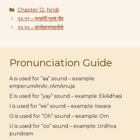
Categories
Chapter 12
,
hindi
१३.१९ – प्रकृतिं पुरुषं चैव
१३.२० – कार्यकारणकर्तृत्वे
Pronunciation Guide
A is used for “aa” sound – example:
emperumAnAr, rAmAnuja
E is used for “yay” sound – example: EkAdhasi
I is used for “ee” sound – example: Iswara
O is used for “Oh” sound – example: Om
U is used for “oo” sound – example: Urdhva
pundram