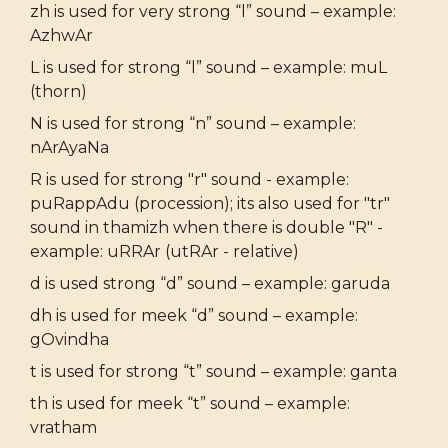
zh is used for very strong “l” sound – example:
AzhwAr
L is used for strong “l” sound – example: muL
(thorn)
N is used for strong “n” sound – example:
nArAyaNa
R is used for strong "r" sound - example:
puRappAdu (procession); its also used for "tr"
sound in thamizh when there is double "R" -
example: uRRAr (utRAr - relative)
d is used strong “d” sound – example: garuda
dh is used for meek “d” sound – example:
gOvindha
t is used for strong “t” sound – example: ganta
th is used for meek “t” sound – example:
vratham