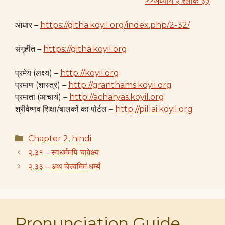
>>अध्याय २ श्लोक ३३
आधार –
https://githa.koyil.org/index.php/2-32/
संगृहीत –
https://githa.koyil.org
प्रमेय (लक्ष्य) –
http://koyil.org
प्रमाण (शास्त्र) –
http://granthams.koyil.org
प्रमाता (आचार्य) –
http://acharyas.koyil.org
श्रीवैष्णव शिक्षा/बालकों का पोर्टल –
http://pillai.koyil.org
Categories
Chapter 2
,
hindi
२.३१ – स्वधर्ममपि चावेक्ष्य
२.३३ – अथ चेत्त्वमिमं धर्म्यं
Pronunciation Guide