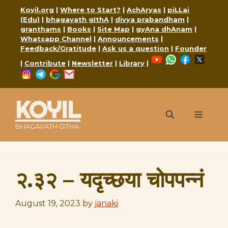
Skip
Koyil.org
|
Where to Start?
|
AchAryas
|
piLLai
to
(Edu)
|
bhagavath gIthA
|
divya prabandham
|
content
granthams
|
Books
|
Site Map
|
gyAna dhAnam
|
Whatsapp Channel
|
Announcements
|
Feedback/Gratitude
|
Ask us a question
|
Founder
YouTube
WhatsApp
Faceboo
X
|
Contribute
|
Newsletter
|
Library
|
Instagram
Telegram
Google
Mail
KOYIL
Menu
BHAGAVATH GITHA
२.३२ – यदृच्छया चोपपन्नं
August 19, 2023
by
janaki