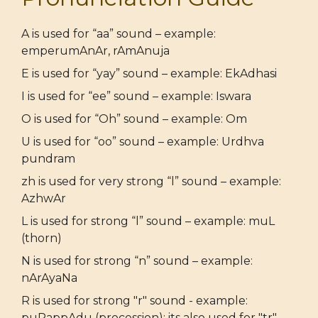
A is used for “aa” sound – example:
emperumAnAr, rAmAnuja
E is used for “yay” sound – example: EkAdhasi
I is used for “ee” sound – example: Iswara
O is used for “Oh” sound – example: Om
U is used for “oo” sound – example: Urdhva
pundram
zh is used for very strong “l” sound – example:
AzhwAr
L is used for strong “l” sound – example: muL
(thorn)
N is used for strong “n” sound – example:
nArAyaNa
R is used for strong "r" sound - example:
puRappAdu (procession); its also used for "tr"