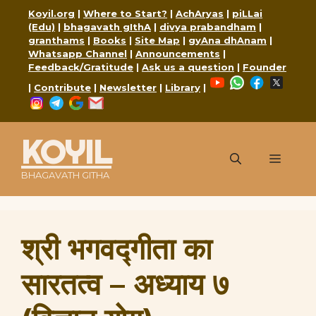
Skip
Koyil.org
|
Where to Start?
|
AchAryas
|
piLLai
to
(Edu)
|
bhagavath gIthA
|
divya prabandham
|
content
granthams
|
Books
|
Site Map
|
gyAna dhAnam
|
Whatsapp Channel
|
Announcements
|
Feedback/Gratitude
|
Ask us a question
|
Founder
YouTube
WhatsApp
Faceboo
X
|
Contribute
|
Newsletter
|
Library
|
Instagram
Telegram
Google
Mail
KOYIL
Menu
BHAGAVATH GITHA
श्री भगवद्गीता का
सारतत्व – अध्याय ७