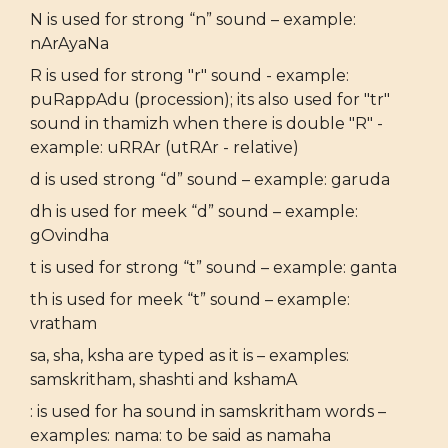
N is used for strong “n” sound – example:
nArAyaNa
R is used for strong "r" sound - example:
puRappAdu (procession); its also used for "tr"
sound in thamizh when there is double "R" -
example: uRRAr (utRAr - relative)
d is used strong “d” sound – example: garuda
dh is used for meek “d” sound – example:
gOvindha
t is used for strong “t” sound – example: ganta
th is used for meek “t” sound – example:
vratham
sa, sha, ksha are typed as it is – examples:
samskritham, shashti and kshamA
: is used for ha sound in samskritham words –
examples: nama: to be said as namaha