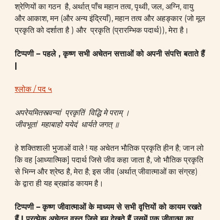
श्रेणियों का गठन है, अर्थात् पाँच महान तत्व, पृथ्वी, जल, अग्नि, वायु
और आकाश, मन (और अन्य इंद्रियाँ), महान तत्व और अहङ्कार (जो मूल
प्रकृति को दर्शाता है ) और प्रकृति (प्रारम्भिक पदार्थ)), मेरा है।
टिप्पणी – पहले , कृष्ण सभी अचेतन सत्ताओं को अपनी संपत्ति बताते हैं
|
श्लोक / पद ५
अपरेयमितस्त्वन्यां प्रकृतिं विद्धि मे पराम् ।
जीवभूतां महाबाहो ययेदं धार्यते जगत् ॥
हे शक्तिशाली भुजाओं वाले ! यह अचेतन भौतिक प्रकृति हीन है; जान लो
कि वह [आध्यात्मिक] पदार्थ जिसे जीव कहा जाता है, जो भौतिक प्रकृति
से भिन्न और श्रेष्ठ है, मेरा है; इस जीव (अर्थात् जीवात्माओं का संग्रह)
के द्वारा ही यह ब्रह्मांड कायम है।
टिप्पणी –
कृष्ण जीवात्माओं के माध्यम से सभी वृत्तियों को कायम रखते
हैं | प्रत्येक अचेतन वस्तु जिसे हम देखते हैं उसमें एक जीवात्मा का