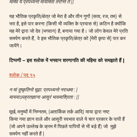
मामेव ये प्रपध्यन्ते मायामेतां तरन्ति ते ||
यह भौतिक प्रकृति/क्षेत्र जो मेरा है और तीन गुणों (सत्व, रज, तम) से
भरा है, इसे पार करना (किसी भी व्यक्ति के प्रयास से) कठिन है क्योंकि
यह मेरे द्वारा जो देव (भगवान) है, बनाया गया है। जो लोग केवल मेरे प्रति
समर्पण करते हैं, वे इस भौतिक प्रकृति/क्षेत्र को [मेरी कृपा से] पार कर
जायेंगे।
टिप्पणी – इस श्लोक में भगवान शरणागति की महिमा को समझाते हैं |
श्लोक / पद १५
न मां दुष्कृतिनो मूढा: प्रपध्यन्ते नराधमा : |
माययाऽपह्रतज्ञाना आसुरं भावमाश्रिता : ||
मूर्ख, मनुष्यों में निम्नतम, (अतार्किक तर्क आदि) माया द्वारा नष्ट
किया गया ज्ञान वाले और आसुरी स्वभाव वाले ये चार प्रकार के पापी हैं
(जो अपने उल्लेख के क्रम में पिछले पापियों से भी बड़े हैं) जो मुझे
समर्पण नहीं करते हैं |