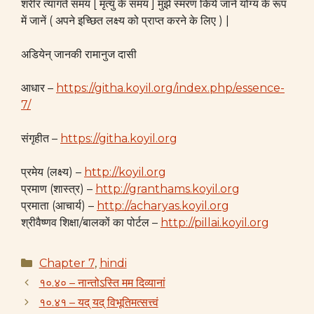
शरीर त्यागते समय [ मृत्यु के समय ] मुझे स्मरण किये जाने योग्य के रूप
में जानें ( अपने इच्छित लक्ष्य को प्राप्त करने के लिए ) |
अडियेन् जानकी रामानुज दासी
आधार –
https://githa.koyil.org/index.php/essence-
7/
संगृहीत –
https://githa.koyil.org
प्रमेय (लक्ष्य) –
http://koyil.org
प्रमाण (शास्त्र) –
http://granthams.koyil.org
प्रमाता (आचार्य) –
http://acharyas.koyil.org
श्रीवैष्णव शिक्षा/बालकों का पोर्टल –
http://pillai.koyil.org
Categories
Chapter 7
,
hindi
१०.४० – नान्तोऽस्ति मम दिव्यानां
१०.४१ – यद् यद् विभूतिमत्सत्त्वं