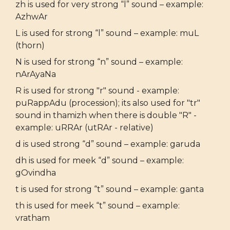
zh is used for very strong “l” sound – example:
AzhwAr
L is used for strong “l” sound – example: muL
(thorn)
N is used for strong “n” sound – example:
nArAyaNa
R is used for strong "r" sound - example:
puRappAdu (procession); its also used for "tr"
sound in thamizh when there is double "R" -
example: uRRAr (utRAr - relative)
d is used strong “d” sound – example: garuda
dh is used for meek “d” sound – example:
gOvindha
t is used for strong “t” sound – example: ganta
th is used for meek “t” sound – example:
vratham