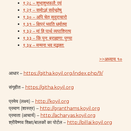
९.२८ – शुभाशुभफलै: एवं
९.२९ – समोऽहं सर्वभूतेषु
९.३० – अपि चेत् सुदुराचारो
९.३१ – क्षिप्रं भवति धर्मात्मा
९.३२ – मां हि पार्थ व्यपाश्रित्य
९.३३ – किं पुन: ब्राह्मणा: पुण्या
९.३४ – मन्मना भव मद्भक्त:
>>अध्याय १०
आधार –
https://githa.koyil.org/index.php/9/
संगृहीत –
https://githa.koyil.org
प्रमेय (लक्ष्य) –
http://koyil.org
प्रमाण (शास्त्र) –
http://granthams.koyil.org
प्रमाता (आचार्य) –
http://acharyas.koyil.org
श्रीवैष्णव शिक्षा/बालकों का पोर्टल –
http://pillai.koyil.org