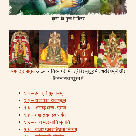
कृष्ण के मुख में विश्व
भगवद् रामानुज
आळवार् तिरुनगरी में , श्रीपेरुम्बुदूर् में , श्रीरंगम् में और
तिरुनारायणपुरम् में
९.१ – इदं तु ते गुह्यतमम्
९.२ – राजविद्या राजगुह्यम्
९.३ – अश्रद्धधानाः पुरुषा
९.४ – मया ततम् इदं सर्वम्
९.५ – न च मत्स्थानि भूतानि
९.६ – यथाऽऽकाशस्थितो नित्यम्