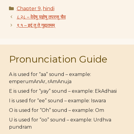
Categories
Chapter 9
,
hindi
८.२८ – वेदेषु यज्ञेषु तपस्सु चैव
९.१ – इदं तु ते गुह्यतमम्
Pronunciation Guide
A is used for “aa” sound – example:
emperumAnAr, rAmAnuja
E is used for “yay” sound – example: EkAdhasi
I is used for “ee” sound – example: Iswara
O is used for “Oh” sound – example: Om
U is used for “oo” sound – example: Urdhva
pundram