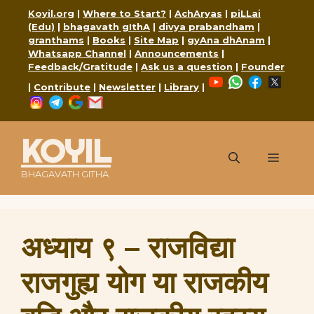
Skip
Koyil.org
|
Where to Start?
|
AchAryas
|
piLLai
to
(Edu)
|
bhagavath gIthA
|
divya prabandham
|
content
granthams
|
Books
|
Site Map
|
gyAna dhAnam
|
Whatsapp Channel
|
Announcements
|
Feedback/Gratitude
|
Ask us a question
|
Founder
YouTube
WhatsApp
Faceboo
X
|
Contribute
|
Newsletter
|
Library
|
Instagram
Telegram
Google
Mail
KOYIL
Menu
BHAGAVATH GITHA
अध्याय ९ – राजविद्या
राजगुह्य योग या राजकीय