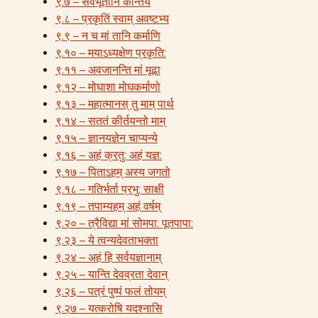
९.७ – सर्वभूतानि कौन्तेय
९.८ – प्रकृतिं स्वाम् अवष्टभ्य
९.९ – न च मां तानि कर्माणि
९.१० – मयाऽध्यक्षेण प्रकृति:
९.११ – अवजानन्ति मां मूढा
९.१२ – मोघाशा मोघकर्माणो
९.१३ – महात्मानस् तु माम् पार्थ
९.१४ – सततं कीर्तयन्तो माम्
९.१५ – ज्ञानयज्ञेन चाप्यन्ये
९.१६ – अहं क्रतु: अहं यज्ञ:
९.१७ – पिताऽहम् अस्य जगतो
९.१८ – गतिर्भर्ता प्रभु: साक्षी
९.१९ – तपाम्यहम् अहं वर्षम्
९.२० – त्रैविद्या मां सोमपा: पूतपापा:
९.२३ – ये त्वन्यदेवताभक्ता
९.२४ – अहं हि सर्वयज्ञानाम्
९.२५ – यान्ति देवव्रता देवान्
९.२६ – पत्रं पुष्पं फलं तोयम्
९.२७ – यत्करोषि यदश्नासि